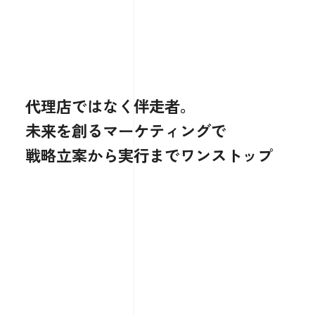
代
理
店
で
は
な
く
伴
走
者。
未
来
を
創
る
マ
ー
ケ
テ
ィ
ン
グ
で
戦
略
立
案
か
ら
実
行
ま
で
ワ
ン
ス
ト
ッ
プ