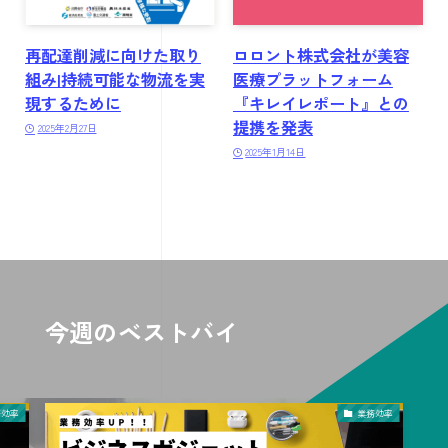
再配達削減に向けた取り
ロロント株式会社が美容
組み|持続可能な物流を実
医療プラットフォーム
現するために
『キレイレポート』との
提携を発表
2025年2月27日
2025年1月14日
今週のベストバイ
務効率
業務効率