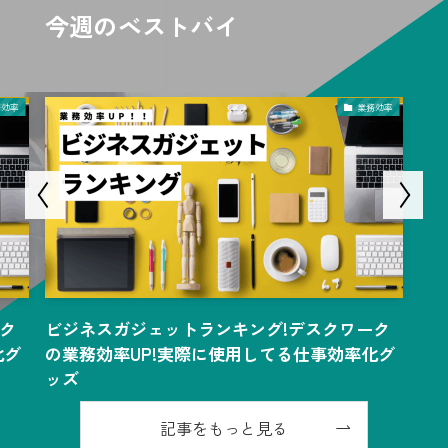
今週のベストバイ
務効率
業務効率
ク
ビジネスガジェットランキング!デスクワーク
化グ
の業務効率UP!実際に使用してる仕事効率化グ
ッズ
記事をもっと見る