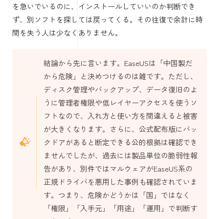
を急いでいるのに、インストールしていいのか判断でき
ず、別ソフトを探しては戻ってくる。その往復で余計に時
間を失う人は少なくありません。
結論から先に言います。EaseUSは「中国製だ
から危険」と決めつけるのは雑です。ただし、
ディスク管理やバックアップ、データ復旧のよ
うに管理者権限や低レイヤーアクセスを使うソ
フトなので、入れ方と使い方を間違えると被害
が大きくなります。さらに、公式配布版にバッ
クドアがあると断定できる公的根拠は確認でき
ませんでしたが、過去には製品単位の脆弱性報
告があり、別件ではマルウェアがEaseUS系の
正規ドライバを悪用した事例も確認されていま
す。つまり、危険かどうかは「国」ではなく
「権限」「入手元」「用途」「運用」で判断す