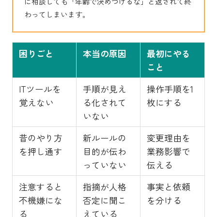
に相談しても「年齢で決めつけるな」と返されて終
わってしまいます。
困りごと
本当の原因
最初にやる
こと
ITツールを
手順が見え
操作手順を1
覚えない
る化されて
枚にする
いない
昔のやり方
新ルールの
変更理由を
を押し通す
目的が伝わ
業務影響で
っていない
伝える
注意すると
指摘が人格
事実と依頼
不機嫌にな
否定に聞こ
を分ける
る
えている