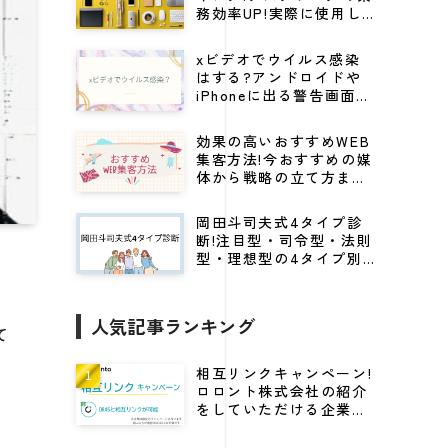
務効率UP!実際に使用し
てる仕事効率化グッズ
xビデオでウイルス感染
はする?アンドロイドや
iPhoneに出る警告画面の
見分け方から対処法を解
説
効果の高いおすすめWEB
集客方法!今おすすめの媒
体から戦略の立て方まで
紹介
岡田斗司夫式4タイプ診
断!注目型・司令型・法則
型・理想型の4タイプ別
にビジネスに活かすキャ
リア戦略
人気記事ランキング
て
相互リンクキャンペーン!
ロロント株式会社の紹介
、
をしていただける企業様
に高DRをプレゼント