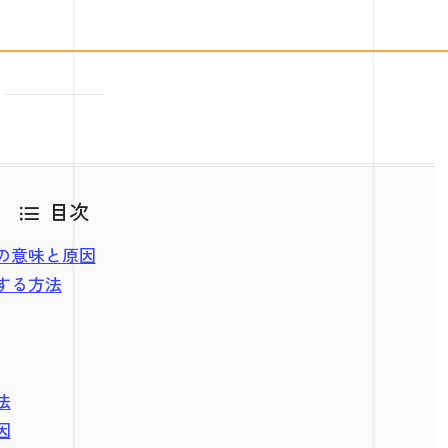
目次
線の意味と原因
にする方法
法
因