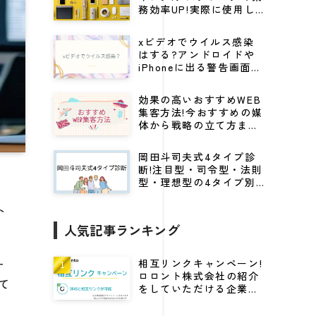
務効率UP!実際に使用し
てる仕事効率化グッズ
xビデオでウイルス感染
はする?アンドロイドや
iPhoneに出る警告画面の
見分け方から対処法を解
説
効果の高いおすすめWEB
集客方法!今おすすめの媒
体から戦略の立て方まで
紹介
岡田斗司夫式4タイプ診
断!注目型・司令型・法則
型・理想型の4タイプ別
にビジネスに活かすキャ
リア戦略
ト
人気記事ランキング
。
ー
相互リンクキャンペーン!
ロロント株式会社の紹介
て
をしていただける企業様
に高DRをプレゼント