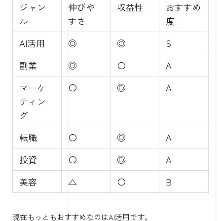
ジャン
伸びや
収益性
おすすめ
ル
すさ
度
AI活用
◎
◎
S
副業
◎
〇
A
マーケ
〇
◎
A
ティン
グ
転職
〇
◎
A
投資
〇
◎
A
美容
△
〇
B
現在もっともおすすめなのはAI活用です。