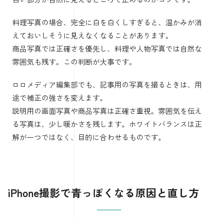
く写ります。カフェやホテル、飲食店で料理を撮るときに
も起きやすいです。
この状態で撮ると、料理はおいしそうに見えることもあり
ますが、商品や書類では色がズレます。
白い商品がクリーム色に見えたり、服の色が実物と違って
見えたりすると、フリマ出品やEC用写真ではトラブルの原
因になるかもしれません。
対策は、自然光に近い場所で撮ることです。
窓際の明るい場所に移動し、電球色の照明をできれば消し
ます。難しい場合は、撮影後に写真アプリで暖かみを下げ
て、黄色みを抑えましょう。
暖かみを下げると黄色かぶりを直し
やすい