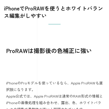
AppleのFinal Cut Cameraが選択肢になります。
Apple公式のFinal Cut Cameraユーザーガイドでは、シャッ
タースピード、ISO、ホワイトバランス、フォーカスなど
の手動コントロールを使えると説明されています。
(
support.apple.com
)
Final Cut Cameraでは、カメラ設定からホワイトバランスを
開き、設定できます。Apple公式ヘルプでも、Final Cut
Cameraアプリでカメラ設定ボタンをタップし、ホワイトバ
ランスボタンを選ぶ手順が案内されています。
(
support.apple.com
)
動画撮影で色味をそろえたいなら、撮影開始前にホワイト
バランスを固定しておくのが重要です。
途中で自動補正が動くと、最初は自然だった肌色が後半だ
け黄色くなるようなミスが起きます。仕事用の動画、
YouTube、商品紹介、店舗撮影では、手動アプリの利用を