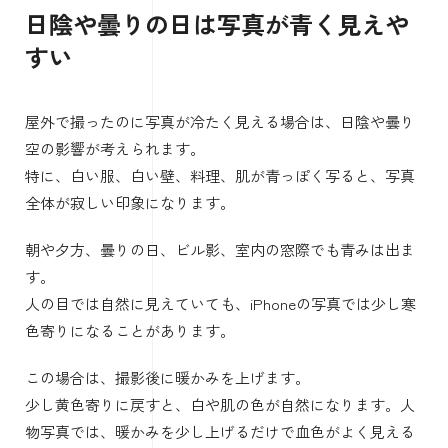
黄色く写った写真は、編集画面で暖かみを下げます。
このとき、下げすぎると青白く不健康な印象になります。
白い部分が自然に見えるところで止めるのがコツです。
料理写真の場合、完全に白を白くしすぎると、温かみが消
えておいしそうに見えなくなることがあります。
商品写真では正確さを優先し、料理や人物写真では自然な
雰囲気も残す。この判断が大事です。
ロロメディア編集部でも、記事用の写真を撮るときは、用
途で補正の強さを変えます。
説明用の画面写真や商品写真は正確さ重視。雰囲気を伝え
る写真は、少し暖かさを残します。ホワイトバランスは正
解が一つではなく、目的に合わせるものです。