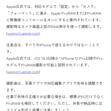
択肢になります。
Apple公式では、Apple ProRAWは通常のRAW形式の情報と
iPhoneの画像処理を組み合わせ、露出、色、ホワイトバラ
ンスの編集で柔軟性が高いと説明されています。
(
support.apple.com
)
RAWとは、撮影時の情報を多く残した写真データのことで
す。
JPEGやHEICより後から編集しやすい反面、ファイルサイズ
が大きくなります。日常写真では不要でも、商品撮影や作
品用写真では役立ちます。
ProRAWで撮っておくと、少し黄色い、少し青いといった
ズレを後から直しやすくなります。
ただし、容量をかなり使うので、毎回オンにするより、大
事な撮影だけ使うのが現実的です。