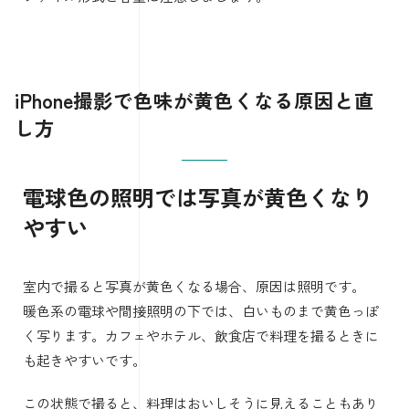
ProRAWの設定は対応機種でカメラ
設定から行う
Apple公式では、対応モデルで「設定」から「カメラ」
「フォーマット」に進み、Apple ProRAWまたはProRAW
と解像度コントロールをオンにすると案内されています。
撮影時はカメラ画面上部のRAW表示を使って撮影します。
(
support.apple.com
)
注意点は、すべてのiPhoneで使えるわけではないことで
す。
Apple公式では、iOS 14.3以降かつiPhone 12 Pro以降のPro
モデルでProRAW撮影が可能と説明されています。
(
support.apple.com
)
撮影後は、写真アプリや対応編集アプリで色味を調整でき
ます。