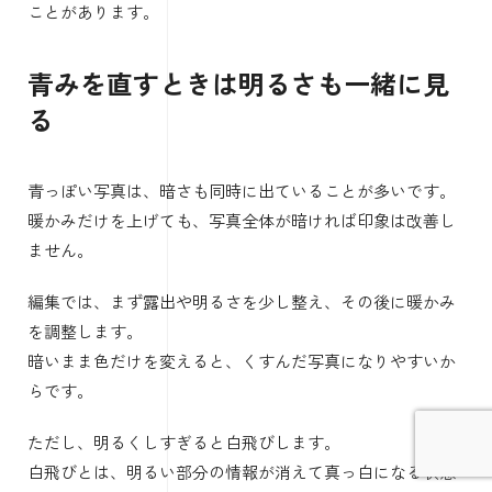
iPhone撮影で青っぽくなる原因と直し方
日陰や曇りの日は写真が青く見えや
すい
屋外で撮ったのに写真が冷たく見える場合は、日陰や曇り
空の影響が考えられます。
特に、白い服、白い壁、料理、肌が青っぽく写ると、写真
全体が寂しい印象になります。
朝や夕方、曇りの日、ビル影、室内の窓際でも青みは出ま
す。
人の目では自然に見えていても、iPhoneの写真では少し寒
色寄りになることがあります。