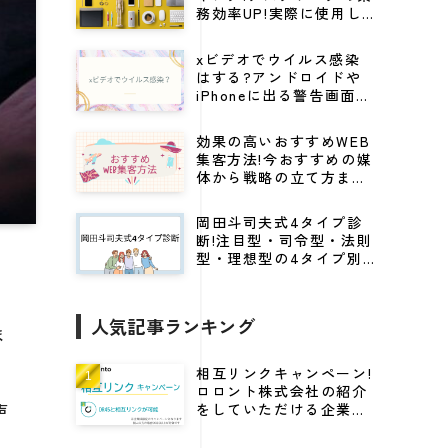
務効率UP!実際に使用し
てる仕事効率化グッズ
xビデオでウイルス感染
はする?アンドロイドや
iPhoneに出る警告画面の
見分け方から対処法を解
説
効果の高いおすすめWEB
集客方法!今おすすめの媒
体から戦略の立て方まで
紹介
岡田斗司夫式4タイプ診
断!注目型・司令型・法則
型・理想型の4タイプ別
にビジネスに活かすキャ
リア戦略
人気記事ランキング
ま
相互リンクキャンペーン!
ロロント株式会社の紹介
声
をしていただける企業様
に高DRをプレゼント