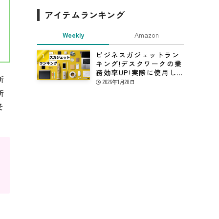
アイテムランキング
Weekly
Amazon
ビジネスガジェットラン
キング!デスクワークの業
務効率UP!実際に使用し
所
てる仕事効率化グッズ
2026年1月28日
所
そ