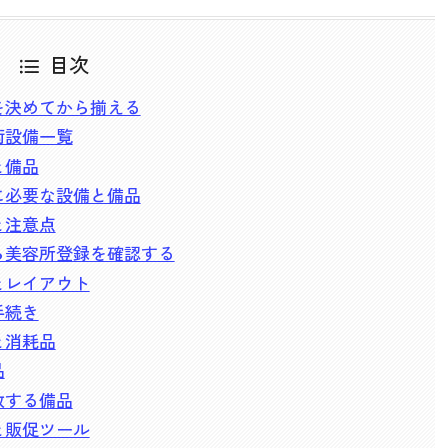
目次
を決めてから揃える
術設備一覧
と備品
に必要な設備と備品
と注意点
ら美容所登録を確認する
とレイアウト
手続き
と消耗品
品
敗する備品
と販促ツール