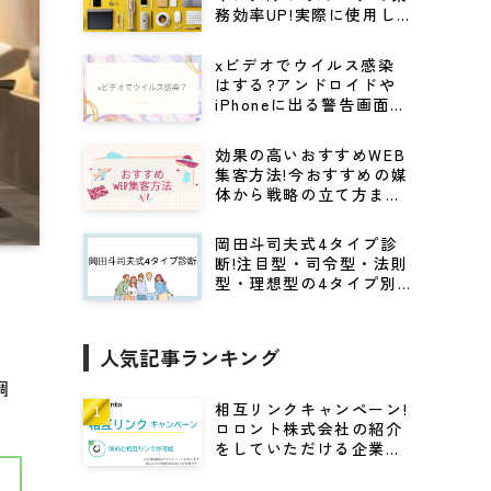
務効率UP!実際に使用し
てる仕事効率化グッズ
xビデオでウイルス感染
はする?アンドロイドや
iPhoneに出る警告画面の
見分け方から対処法を解
説
効果の高いおすすめWEB
集客方法!今おすすめの媒
体から戦略の立て方まで
紹介
岡田斗司夫式4タイプ診
断!注目型・司令型・法則
型・理想型の4タイプ別
にビジネスに活かすキャ
リア戦略
人気記事ランキング
調
相互リンクキャンペーン!
ロロント株式会社の紹介
をしていただける企業様
に高DRをプレゼント