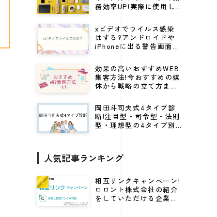
務効率UP!実際に使用し
てる仕事効率化グッズ
xビデオでウイルス感染
はする?アンドロイドや
iPhoneに出る警告画面の
見分け方から対処法を解
説
効果の高いおすすめWEB
集客方法!今おすすめの媒
体から戦略の立て方まで
紹介
岡田斗司夫式4タイプ診
断!注目型・司令型・法則
型・理想型の4タイプ別
にビジネスに活かすキャ
リア戦略
人気記事ランキング
相互リンクキャンペーン!
ロロント株式会社の紹介
をしていただける企業様
に高DRをプレゼント