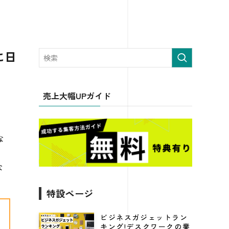
に日
売上大幅UPガイド
な
な
特設ページ
ビジネスガジェットラン
キング!デスクワークの業