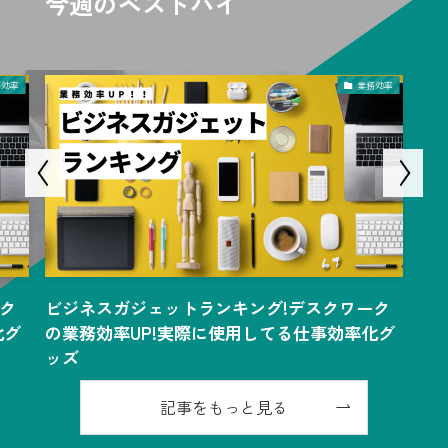
今週のベストバイ
務効率
業務効率
ク
ビジネスガジェットランキング!デスクワーク
化グ
の業務効率UP!実際に使用してる仕事効率化グ
ッズ
記事をもっと見る