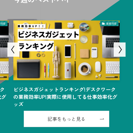
務効率
業務効率
ク
ビジネスガジェットランキング!デスクワーク
ビ
化グ
の業務効率UP!実際に使用してる仕事効率化グ
の
ッズ
ッ
記事をもっと見る