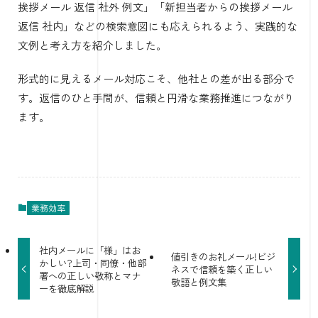
挨拶メール 返信 社外 例文」「新担当者からの挨拶メール
返信 社内」などの検索意図にも応えられるよう、実践的な
文例と考え方を紹介しました。
形式的に見えるメール対応こそ、他社との差が出る部分で
す。返信のひと手間が、信頼と円滑な業務推進につながり
ます。
業務効率
社内メールに「様」はお
値引きのお礼メール!ビジ
かしい?上司・同僚・他部
ネスで信頼を築く正しい
署への正しい敬称とマナ
敬語と例文集
ーを徹底解説