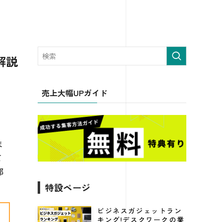
解説
売上大幅UPガイド
ま
て
部
特設ページ
ビジネスガジェットラン
キング!デスクワークの業