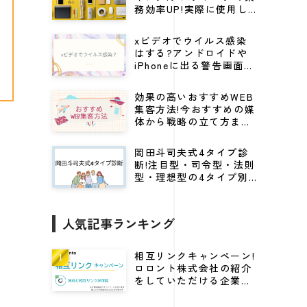
務効率UP!実際に使用し
てる仕事効率化グッズ
xビデオでウイルス感染
はする?アンドロイドや
iPhoneに出る警告画面の
見分け方から対処法を解
説
効果の高いおすすめWEB
集客方法!今おすすめの媒
体から戦略の立て方まで
紹介
岡田斗司夫式4タイプ診
断!注目型・司令型・法則
型・理想型の4タイプ別
にビジネスに活かすキャ
リア戦略
人気記事ランキング
相互リンクキャンペーン!
ロロント株式会社の紹介
をしていただける企業様
に高DRをプレゼント