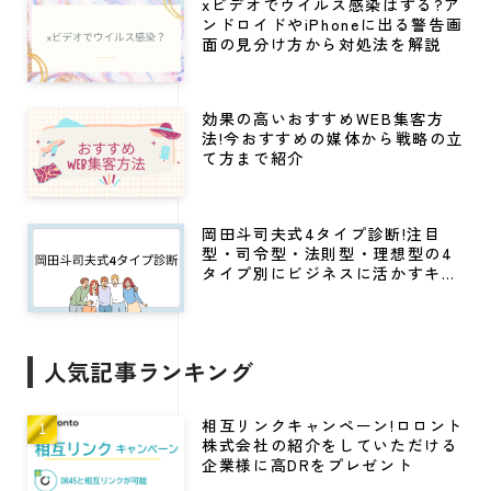
xビデオでウイルス感染はする?ア
ンドロイドやiPhoneに出る警告画
面の見分け方から対処法を解説
効果の高いおすすめWEB集客方
法!今おすすめの媒体から戦略の立
て方まで紹介
岡田斗司夫式4タイプ診断!注目
型・司令型・法則型・理想型の4
タイプ別にビジネスに活かすキャ
リア戦略
人気記事ランキング
相互リンクキャンペーン!ロロント
株式会社の紹介をしていただける
企業様に高DRをプレゼント