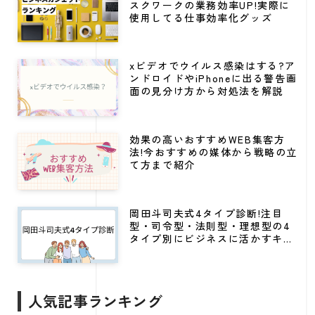
スクワークの業務効率UP!実際に
使用してる仕事効率化グッズ
xビデオでウイルス感染はする?ア
ンドロイドやiPhoneに出る警告画
面の見分け方から対処法を解説
効果の高いおすすめWEB集客方
法!今おすすめの媒体から戦略の立
て方まで紹介
岡田斗司夫式4タイプ診断!注目
型・司令型・法則型・理想型の4
タイプ別にビジネスに活かすキャ
リア戦略
人気記事ランキング