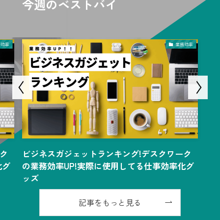
今週のベストバイ
業務効率
業務効率
ワーク
ビジネスガジェットランキング!デスクワーク
率化グ
の業務効率UP!実際に使用してる仕事効率化グ
ッズ
記事をもっと見る