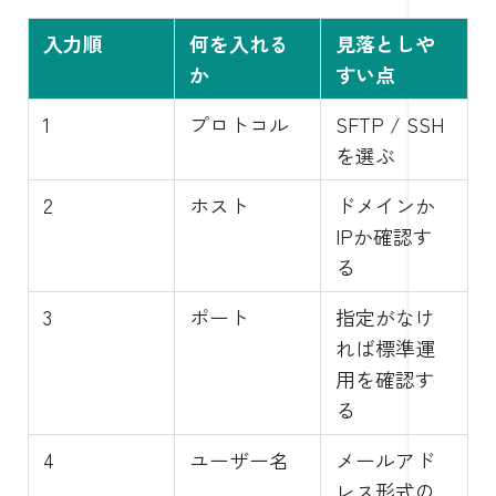
入力順
何を入れる
見落としや
か
すい点
1
プロトコル
SFTP / SSH
を選ぶ
2
ホスト
ドメインか
IPか確認す
る
3
ポート
指定がなけ
れば標準運
用を確認す
る
4
ユーザー名
メールアド
レス形式の