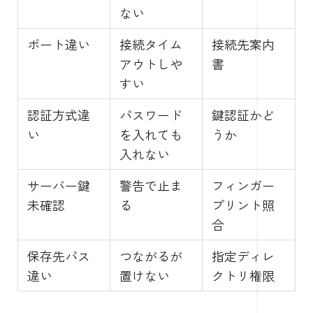
ない
ポート違い
接続タイム
接続先案内
アウトしや
書
すい
認証方式違
パスワード
鍵認証かど
い
を入れても
うか
入れない
サーバー鍵
警告で止ま
フィンガー
未確認
る
プリント照
合
保存先パス
つながるが
指定ディレ
違い
置けない
クトリ権限