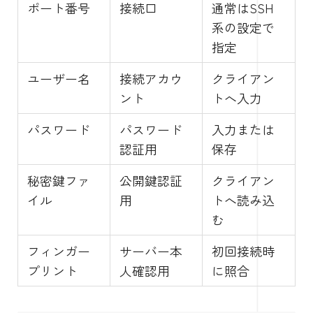
ポート番号
接続口
通常はSSH
系の設定で
指定
ユーザー名
接続アカウ
クライアン
ント
トへ入力
パスワード
パスワード
入力または
認証用
保存
秘密鍵ファ
公開鍵認証
クライアン
イル
用
トへ読み込
む
フィンガー
サーバー本
初回接続時
プリント
人確認用
に照合