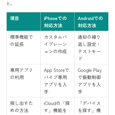
た。
項目
iPhoneでの
Androidでの
対応方法
対応方法
標準機能で
カスタムバ
通知の繰り
の延長
イブレーシ
返し設定・
ョンの作成
テストモー
ド
専用アプリ
App Storeで
Google Play
の利用
バイブ専用
で振動制御
アプリを入
アプリを入
手
手
探し出すた
iCloudの「探
「デバイス
めの方法
す」機能を
を探す」機