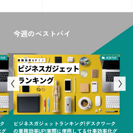
今週のベストバイ
務効率
業務効率
ク
ビジネスガジェットランキング!デスクワーク
ビ
化グ
の業務効率UP!実際に使用してる仕事効率化グ
の