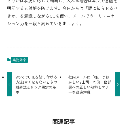
どうかは状況に応じて判断し、入れる場合は本文で意図を
明記すると誤解を防げます。今日からは「誰に知らせるべ
きか」を意識しながらCCを使い、メールでのコミュニケー
ション力を一段と高めていきましょう。
業務効率
WordでURLを貼り付ける
社内メールに「様」はお
方法!青くならないときの
かしい?上司・同僚・他部
対処法とリンク設定の基
署への正しい敬称とマナ
本
ーを徹底解説
関連記事