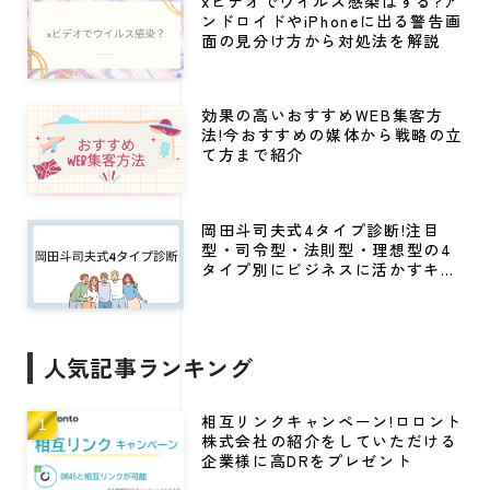
xビデオでウイルス感染はする?ア
ンドロイドやiPhoneに出る警告画
面の見分け方から対処法を解説
効果の高いおすすめWEB集客方
法!今おすすめの媒体から戦略の立
て方まで紹介
岡田斗司夫式4タイプ診断!注目
型・司令型・法則型・理想型の4
タイプ別にビジネスに活かすキャ
リア戦略
人気記事ランキング
相互リンクキャンペーン!ロロント
株式会社の紹介をしていただける
企業様に高DRをプレゼント