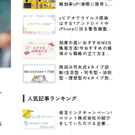
務効率UP!実際に使用し
てる仕事効率化グッズ
xビデオでウイルス感染
はする?アンドロイドや
iPhoneに出る警告画面の
見分け方から対処法を解
説
効果の高いおすすめWEB
集客方法!今おすすめの媒
体から戦略の立て方まで
紹介
岡田斗司夫式4タイプ診
断!注目型・司令型・法則
型・理想型の4タイプ別
にビジネスに活かすキャ
リア戦略
ン
人気記事ランキング
相互リンクキャンペーン!
ロロント株式会社の紹介
る
をしていただける企業様
に高DRをプレゼント