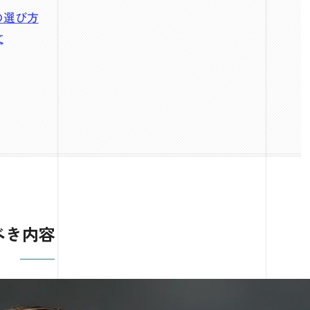
の選び方
文
べき内容