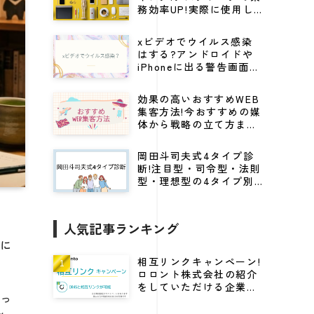
務効率UP!実際に使用し
てる仕事効率化グッズ
xビデオでウイルス感染
はする?アンドロイドや
iPhoneに出る警告画面の
見分け方から対処法を解
説
効果の高いおすすめWEB
集客方法!今おすすめの媒
体から戦略の立て方まで
紹介
岡田斗司夫式4タイプ診
断!注目型・司令型・法則
型・理想型の4タイプ別
にビジネスに活かすキャ
リア戦略
人気記事ランキング
安に
相互リンクキャンペーン!
ロロント株式会社の紹介
をしていただける企業様
かっ
に高DRをプレゼント