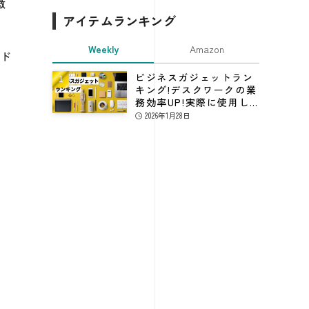
徴
アイテムランキング
Weekly
Amazon
ンド
ビジネスガジェットラン
キング!デスクワークの業
務効率UP!実際に使用し
てる仕事効率化グッズ
2026年1月28日