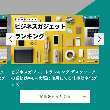
務効率
業務効率
ク
ビジネスガジェットランキング!デスクワーク
ビ
化グ
の業務効率UP!実際に使用してる仕事効率化グ
の
ッズ
ッ
記事をもっと見る