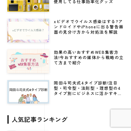
使用してる仕事効率化グッズ
xビデオでウイルス感染はする?ア
ンドロイドやiPhoneに出る警告画
面の見分け方から対処法を解説
効果の高いおすすめWEB集客方
法!今おすすめの媒体から戦略の立
て方まで紹介
岡田斗司夫式4タイプ診断!注目
型・司令型・法則型・理想型の4
タイプ別にビジネスに活かすキャ
リア戦略
人気記事ランキング