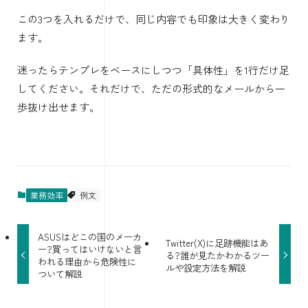
この3つを入れるだけで、同じ内容でも印象は大きく変わり
ます。
迷ったらテンプレをベースにしつつ「具体性」を1行だけ足
してください。それだけで、ただの形式的なメールから一
歩抜け出せます。
業務効率
例文
ASUSはどこの国のメーカ
Twitter(X)に足跡機能はあ
ー?買ってはいけないと言
る?誰が見たかわかるツー
われる理由から危険性に
ルや設定方法を解説
ついて解説