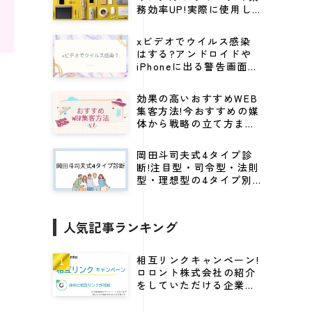
務効率UP!実際に使用し
てる仕事効率化グッズ
xビデオでウイルス感染
はする?アンドロイドや
iPhoneに出る警告画面の
見分け方から対処法を解
説
効果の高いおすすめWEB
集客方法!今おすすめの媒
体から戦略の立て方まで
紹介
岡田斗司夫式4タイプ診
断!注目型・司令型・法則
型・理想型の4タイプ別
にビジネスに活かすキャ
リア戦略
人気記事ランキング
相互リンクキャンペーン!
ロロント株式会社の紹介
をしていただける企業様
に高DRをプレゼント