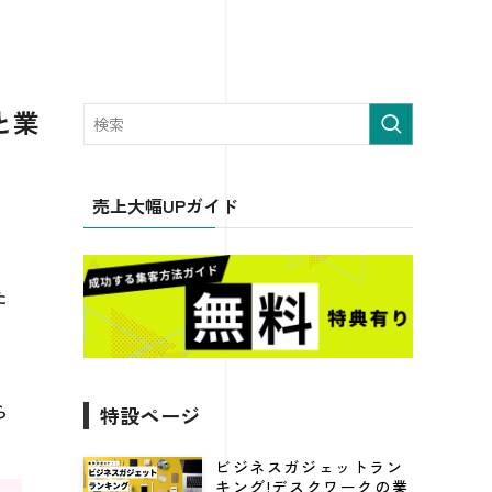
と業
売上大幅UPガイド
た
ら
特設ページ
ビジネスガジェットラン
キング!デスクワークの業